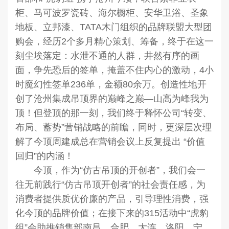
柜、马可波罗瓷砖、海尔橱柜、安华卫浴、圣象
地板、立邦漆、TATA木门组织的品牌联盟大型团
购会，经历2个多月精心策划、筹备，终于在这一
刻尘埃落定：水泄不通的人群，井然有序的画
面，争先恐后的签单，掩盖不住内心的激动，4小
时魔幻性签单236单，金额80余万。创造性地开
创了沧州集成吊顶界的巅峰之巅—山高为峰我为
顶！但登顶的那一刻，我们终于释怀公司“转变、
布局、蓄势”营销战略的前瞻，同时，更深层次理
解了今顶周建成总在营销会议上反复提出 “价值
回归”的内涵！
今顶，作为“仿古吊顶的开创者”，我们会一
往无前践行“仿古吊顶开创者”的社会责任感，为
消费者提供质优价廉的产品，引导理性消费，强
化今顶的品牌价值；在接下来的315活动中“虎豹
组”会助推销售部南昌、合肥、大连、洛阳、宁