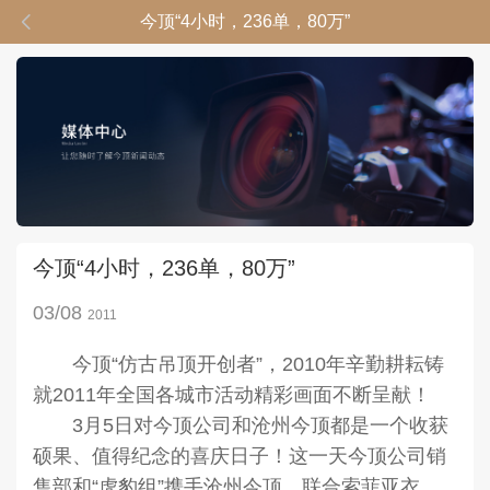

今顶“4小时，236单，80万”
今顶“4小时，236单，80万”
03/08
2011
今顶“仿古吊顶开创者”，2010年辛勤耕耘铸
就2011年全国各城市活动精彩画面不断呈献！
3月5日对今顶公司和沧州今顶都是一个收获
硕果、值得纪念的喜庆日子！这一天今顶公司销
售部和“虎豹组”携手沧州今顶，联合索菲亚衣