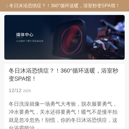

冬日沐浴恐惧症？！360°循环送暖，浴室秒变SPA馆！
冬日沐浴恐惧症？！360°循环送暖，浴室秒
变SPA馆！
12/12
2025
冬日洗澡就像一场勇气大考验，脱衣服要勇气，
冲水要勇气，关水还得要勇气！暖气不是慢半拍
就是忽冷忽热！别慌，你的冬日沐浴恐惧症，这
台浴霸能治→