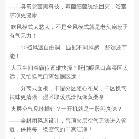
——臭氧除菌黑科技，霉菌细菌统统团灭，浴室
洁净更健康！
吹风模式太愁人，不是台风模式就是老头扇扇子
有气无力！
——10档风速自由调，匹配不同风感，舒适还节
能！
大卫生间浴霸位置难抉择？既怕暖风口离湿区太
远，又怕换气口离如厕区远！
——分离式面板，干湿分区随心布局，干区换气
祛味更清晰！湿区取暖洗澡就像蒸桑拿！
夹层空气见缝插针？一开机就是一股闷臭味？
——全封闭风道设计，吊顶夹层空气无法进入管
道，保持每一缕空气的干爽洁净！