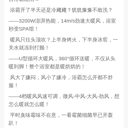
浴霸开了半天还是冷飕飕？犹犹豫豫不敢洗？
——3200W澎湃热能，14m/s劲速大暖风，浴室
秒变SPA馆！
暖风只往头顶吹？上半身烤火，下半身冰窖，一
关水就冻到打颤！
——U型循环大暖风，360°循环送暖，不仅从头
暖到脚！整个浴室都是暖烘烘的！
风大了嫌闷，风小了嫌冷，浴霸怎么开都不舒
服！
——4档暖风风速可调，微风-中风-大风-劲风，想
怎么暖就怎么暖！
平时臭味霉味不在意，一看霉菌细菌早已开轰
趴！