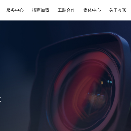
服务中心
招商加盟
工装合作
媒体中心
关于今顶
体优势
顶简介
产品防伪查询
集成墙面
酒店公寓
品牌资讯
店面形象
发展历程
天猫旗舰店
产品售后
全屋定制
市政工程
媒体报道
营销帮扶
企业实力
名校名
服务
智能
视频