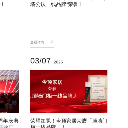
誉！
墙公认一线品牌”荣誉！

查看详情
03/07
2026
周年庆典
荣耀加冕！今顶家居荣膺「顶墙门
满收官
柜一线品牌」！