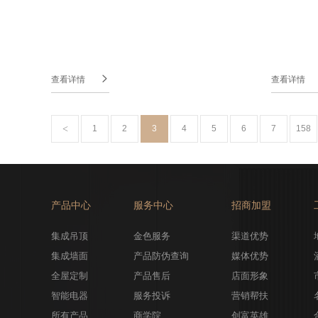

查看详情
查看详情
1
2
3
4
5
6
7
158
产品中心
服务中心
招商加盟
集成吊顶
金色服务
渠道优势
集成墙面
产品防伪查询
媒体优势
全屋定制
产品售后
店面形象
智能电器
服务投诉
营销帮扶
所有产品
商学院
创富英雄