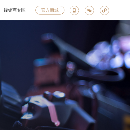
经销商专区
官方商城



企合作
投诉
电器
专区
创富英雄
联系我们
所有产品
合作伙伴
商学院
加盟共赢