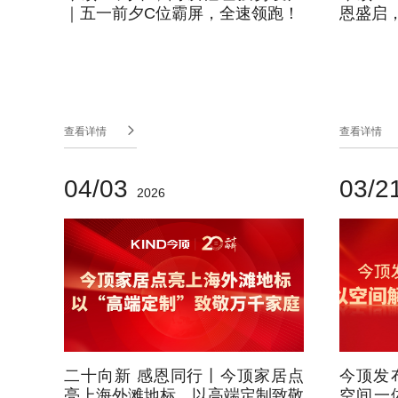
｜五一前夕C位霸屏，全速领跑！
恩盛启

查看详情
查看详情
04/03
03/2
2026
二十向新 感恩同行丨今顶家居点
今顶发
亮上海外滩地标，以高端定制致敬
空间一