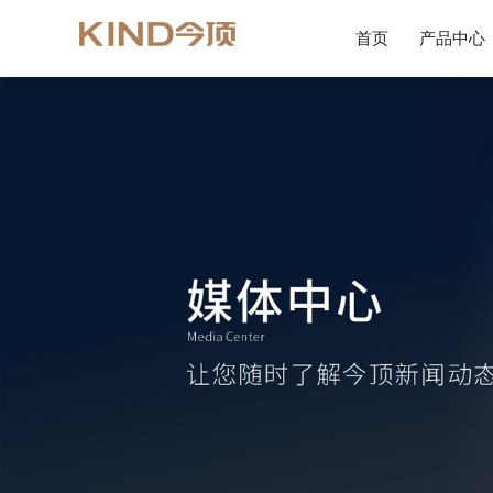
首页
产品中心
渠道优势
集成吊顶
地产合作
金色服务
媒
今