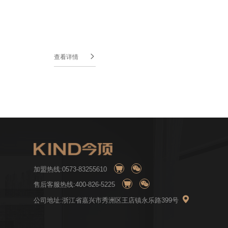

查看详情


加盟热线:0573-83255610


售后客服热线:400-826-5225

公司地址:浙江省嘉兴市秀洲区王店镇永乐路399号