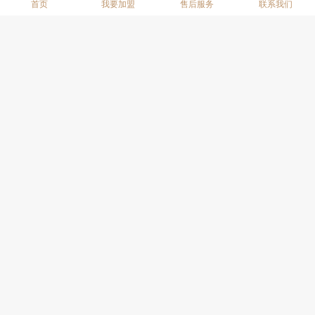
首页
我要加盟
售后服务
联系我们
今顶无界无框大板
今顶X35线型取暖器
今顶抗油污大板
安心系列高端墙板
今顶X35AI恒温线性浴霸
今顶大冷力厨房空调
上拉查看更多产品
