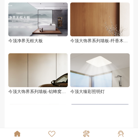
今顶净界无框大板
今顶大饰界系列墙板-纤香木墙板
今顶大饰界系列墙板-铝蜂窝墙板
今顶大臻彩照明灯



